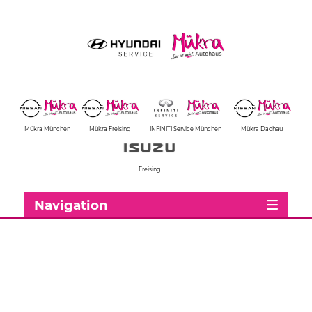
Mükra München
Mükra Freising
INFINITI Service München
Mükra Dachau
Freising
Navigation