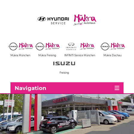
Mükra München
Mükra Freising
INFINITI Service München
Mükra Dachau
Freising
Navigation